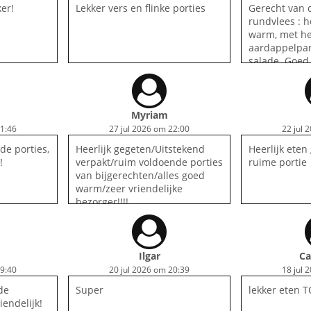
er!
Lekker vers en flinke porties
Gerecht van 
rundvlees : h
warm, met he
aardappelpart
salade. Goed 
bezorgd...Ik 
Myriam
11:46
27 jul 2026 om 22:00
22 jul 
de porties,
Heerlijk gegeten/Uitstekend
Heerlijk eten
!
verpakt/ruim voldoende porties
ruime portie
van bijgerechten/alles goed
warm/zeer vriendelijke
bezorger!!!!
Ilgar
Ca
19:40
20 jul 2026 om 20:39
18 jul 
de
Super
lekker eten 
iendelijk!