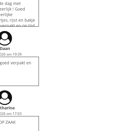
de dag met
eerlijk ! Goed
erlijke
jes, rijst en bakje
verpakt en op tijd
ben een fan !
Daan
2026 om 19:39
 goed verpakt en
tharina
2026 om 17:03
TOP ZAAK