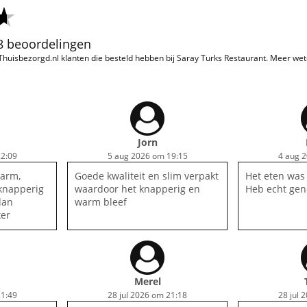
98 beoordelingen
 Thuisbezorgd.nl klanten die besteld hebben bij Saray Turks Restaurant. Meer we
Jorn
2:09
5 aug 2026 om 19:15
4 aug 
warm,
Goede kwaliteit en slim verpakt
Het eten was 
knapperig
waardoor het knapperig en
Heb echt gen
dan
warm bleef
ker
Merel
1:49
28 jul 2026 om 21:18
28 jul 